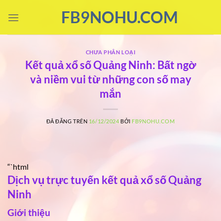
Chuyển
FB9NOHU.COM
đến
nội
dung
CHƯA PHÂN LOẠI
Kết quả xổ số Quảng Ninh: Bất ngờ
và niềm vui từ những con số may
mắn
ĐÃ ĐĂNG TRÊN
16/12/2024
BỞI
FB9NOHU.COM
“`html
Dịch vụ trực tuyến kết quả xổ số Quảng
Ninh
Giới thiệu