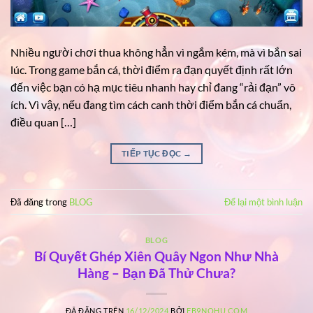
Nhiều người chơi thua không hẳn vì ngắm kém, mà vì bắn sai
lúc. Trong game bắn cá, thời điểm ra đạn quyết định rất lớn
đến việc bạn có hạ mục tiêu nhanh hay chỉ đang “rải đạn” vô
ích. Vì vậy, nếu đang tìm cách canh thời điểm bắn cá chuẩn,
điều quan […]
TIẾP TỤC ĐỌC
→
Đã đăng trong
BLOG
Để lại một bình luận
BLOG
Bí Quyết Ghép Xiên Quây Ngon Như Nhà
Hàng – Bạn Đã Thử Chưa?
ĐÃ ĐĂNG TRÊN
16/12/2024
BỞI
FB9NOHU.COM