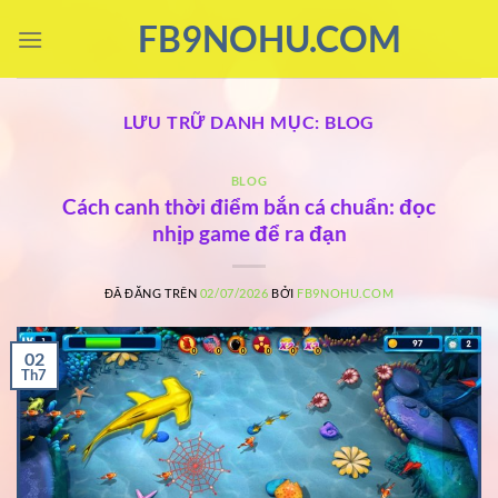
Chuyển
FB9NOHU.COM
đến
nội
dung
LƯU TRỮ DANH MỤC:
BLOG
BLOG
Cách canh thời điểm bắn cá chuẩn: đọc
nhịp game để ra đạn
ĐÃ ĐĂNG TRÊN
02/07/2026
BỞI
FB9NOHU.COM
02
Th7