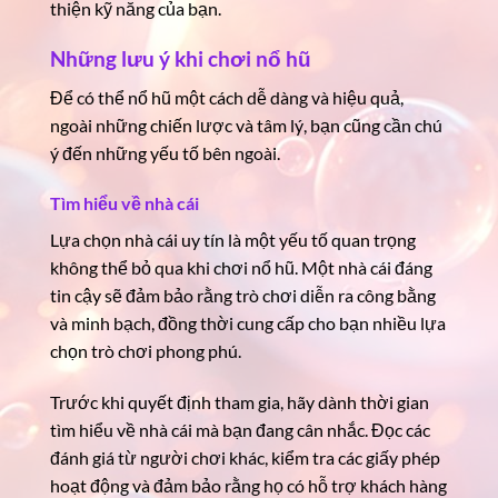
thiện kỹ năng của bạn.
Những lưu ý khi chơi nổ hũ
Để có thể nổ hũ một cách dễ dàng và hiệu quả,
ngoài những chiến lược và tâm lý, bạn cũng cần chú
ý đến những yếu tố bên ngoài.
Tìm hiểu về nhà cái
Lựa chọn nhà cái uy tín là một yếu tố quan trọng
không thể bỏ qua khi chơi nổ hũ. Một nhà cái đáng
tin cậy sẽ đảm bảo rằng trò chơi diễn ra công bằng
và minh bạch, đồng thời cung cấp cho bạn nhiều lựa
chọn trò chơi phong phú.
Trước khi quyết định tham gia, hãy dành thời gian
tìm hiểu về nhà cái mà bạn đang cân nhắc. Đọc các
đánh giá từ người chơi khác, kiểm tra các giấy phép
hoạt động và đảm bảo rằng họ có hỗ trợ khách hàng