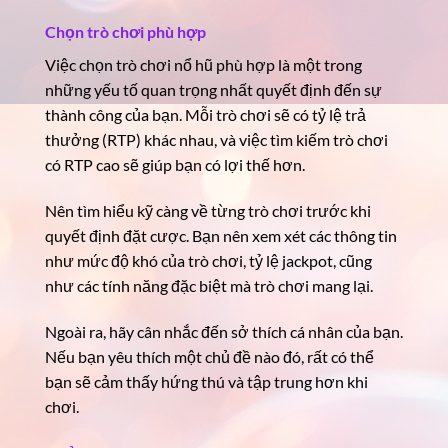
Chọn trò chơi phù hợp
Việc chọn trò chơi nổ hũ phù hợp là một trong
những yếu tố quan trọng nhất quyết định đến sự
thành công của bạn. Mỗi trò chơi sẽ có tỷ lệ trả
thưởng (RTP) khác nhau, và việc tìm kiếm trò chơi
có RTP cao sẽ giúp bạn có lợi thế hơn.
Nên tìm hiểu kỹ càng về từng trò chơi trước khi
quyết định đặt cược. Bạn nên xem xét các thông tin
như mức độ khó của trò chơi, tỷ lệ jackpot, cũng
như các tính năng đặc biệt mà trò chơi mang lại.
Ngoài ra, hãy cân nhắc đến sở thích cá nhân của bạn.
Nếu bạn yêu thích một chủ đề nào đó, rất có thể
bạn sẽ cảm thấy hứng thú và tập trung hơn khi
chơi.