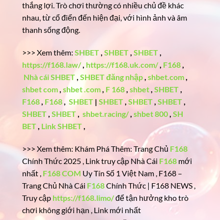
thắng lợi. Trò chơi thường có nhiều chủ đề khác
nhau, từ cổ điển đến hiện đại, với hình ảnh và âm
thanh sống động.
>>> Xem thêm:
SHBET
,
SHBET
,
SHBET
,
https://f168.law/
,
https://f168.uk.com/
,
F168
,
Nhà cái SHBET
,
SHBET đăng nhập
,
shbet.com
,
shbet com
,
shbet .com
,
F 168
,
shbet
,
SHBET
,
F168
,
F168
,
SHBET
|
SHBET
,
SHBET
,
SHBET
,
SHBET
,
SHBET
,
shbet.racing/
,
shbet 800
,
SH
BET
,
Link SHBET
,
>>> Xem thêm:
Khám Phá Thêm: Trang Chủ
F168
Chính Thức 2025 , Link truy cập Nhà Cái
F168
mới
nhất ,
F168 COM
Uy Tín Số 1 Việt Nam , F168 –
Trang Chủ Nhà Cái
F168
Chính Thức | F168 NEWS ,
Truy cập
https://f168.limo/
để tận hưởng kho trò
chơi không giới hạn , Link mới nhất