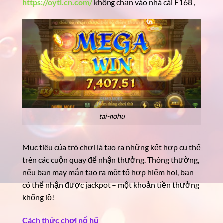
https://oytl.cn.com/
không chặn vào nhà cái F168 ,
tai-nohu
Mục tiêu của trò chơi là tạo ra những kết hợp cụ thể
trên các cuộn quay để nhận thưởng. Thông thường,
nếu bạn may mắn tạo ra một tổ hợp hiếm hoi, bạn
có thể nhận được jackpot – một khoản tiền thưởng
khổng lồ!
Cách thức chơi nổ hũ