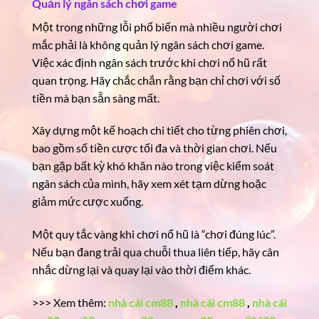
Quản lý ngân sách chơi game
Một trong những lỗi phổ biến mà nhiều người chơi
mắc phải là không quản lý ngân sách chơi game.
Việc xác định ngân sách trước khi chơi nổ hũ rất
quan trọng. Hãy chắc chắn rằng bạn chỉ chơi với số
tiền mà bạn sẵn sàng mất.
Xây dựng một kế hoạch chi tiết cho từng phiên chơi,
bao gồm số tiền cược tối đa và thời gian chơi. Nếu
bạn gặp bất kỳ khó khăn nào trong việc kiểm soát
ngân sách của mình, hãy xem xét tạm dừng hoặc
giảm mức cược xuống.
Một quy tắc vàng khi chơi nổ hũ là “chơi đúng lúc”.
Nếu bạn đang trải qua chuỗi thua liên tiếp, hãy cân
nhắc dừng lại và quay lại vào thời điểm khác.
>>> Xem thêm:
nhà cái cm88
,
nhà cái cm88
,
nhà cái