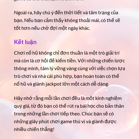
Ngoài ra, hãy chú ý đến thời tiết và tâm trạng của
bạn. Nếu bạn cảm thấy không thoải mái, có thể sẽ
tốt hơn nếu chờ đợi một ngày khác.
Kết luận
Chơi nổ hũ không chỉ đơn thuần là một trò giải trí
mà còn là cơ hội để kiếm tiền. Với những chiến lược
thông minh, tâm lý vững vàng cùng với việc chọn lựa
trò chơi và nhà cái phù hợp, bạn hoàn toàn có thể
nổ hũ và giành jackpot lớn một cách dễ dàng.
Hãy nhớ rằng mỗi lần chơi đều là một kinh nghiệm
quý giá, từ đó bạn có thể rút ra bài học cho bản thân
trong những lần chơi tiếp theo. Chúc bạn sẽ có
những giây phút chơi game thú vị và giành được
nhiều chiến thắng!