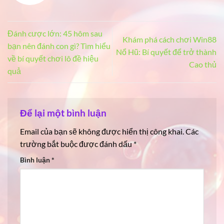
Đánh cược lớn: 45 hôm sau
Khám phá cách chơi Win88
bạn nên đánh con gì? Tìm hiểu
Nổ Hũ: Bí quyết để trở thành
về bí quyết chơi lô đề hiệu
Cao thủ
quả
Để lại một bình luận
Email của bạn sẽ không được hiển thị công khai.
Các
trường bắt buộc được đánh dấu
*
Bình luận
*