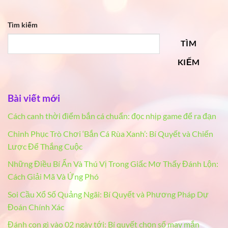
Tìm kiếm
TÌM
KIẾM
Bài viết mới
Cách canh thời điểm bắn cá chuẩn: đọc nhịp game để ra đạn
Chinh Phục Trò Chơi ‘Bắn Cá Rùa Xanh’: Bí Quyết và Chiến
Lược Để Thắng Cuộc
Những Điều Bí Ẩn Và Thú Vị Trong Giấc Mơ Thấy Đánh Lộn:
Cách Giải Mã Và Ứng Phó
Soi Cầu Xổ Số Quảng Ngãi: Bí Quyết và Phương Pháp Dự
Đoán Chính Xác
Đánh con gì vào 02 ngày tới: Bí quyết chọn số may mắn