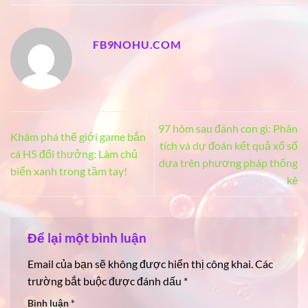
FB9NOHU.COM
97 hôm sau đánh con gì: Phân
Khám phá thế giới game bắn
tích và dự đoán kết quả xổ số
cá H5 đổi thưởng: Làm chủ
dựa trên phương pháp thống
biển xanh trong tầm tay!
kê
Để lại một bình luận
Email của bạn sẽ không được hiển thị công khai.
Các
trường bắt buộc được đánh dấu
*
Bình luận
*