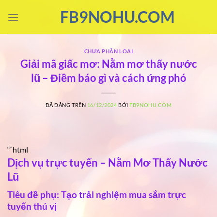
Chuyển
FB9NOHU.COM
đến
nội
dung
CHƯA PHÂN LOẠI
Giải mã giấc mơ: Nằm mơ thấy nước
lũ – Điềm báo gì và cách ứng phó
ĐÃ ĐĂNG TRÊN
16/12/2024
BỞI
FB9NOHU.COM
“`html
Dịch vụ trực tuyến – Nằm Mơ Thấy Nước
Lũ
Tiêu đề phụ: Tạo trải nghiệm mua sắm trực
tuyến thú vị