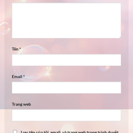
Tên
*
Email
*
Trang web
Lưu tên của tôi, email, và trang web trong trình duyệt