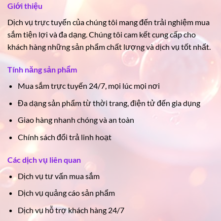
Giới thiệu
Dịch vụ trực tuyến của chúng tôi mang đến trải nghiệm mua
sắm tiện lợi và đa dạng. Chúng tôi cam kết cung cấp cho
khách hàng những sản phẩm chất lượng và dịch vụ tốt nhất.
Tính năng sản phẩm
Mua sắm trực tuyến 24/7, mọi lúc mọi nơi
Đa dạng sản phẩm từ thời trang, điện tử đến gia dụng
Giao hàng nhanh chóng và an toàn
Chính sách đổi trả linh hoạt
Các dịch vụ liên quan
Dịch vụ tư vấn mua sắm
Dịch vụ quảng cáo sản phẩm
Dịch vụ hỗ trợ khách hàng 24/7